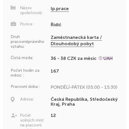
Název
lp.prace
společnosti:
Pozice :
Řidič
Druh
Zaměstnanecká karta /
pracovněprávního
Dlouhodobý pobyt
vztahu:
Čistá mzda:
36 - 38 CZK za měsíc
UAH
Počet hodin za
167
měsíc :
Pracovní doba :
PONDĚLÍ-PÁTEK (05:00 - 15:30)
Česká Republika, Středočeský
Adresa:
Kraj, Praha
12
Počet
volných míst
na pracovní