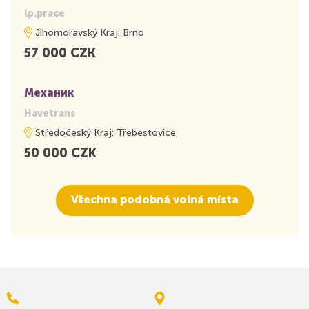
lp.prace
Jihomoravský Kraj: Brno
57 000 CZK
Механик
Havetrans
Středočeský Kraj: Třebestovice
50 000 CZK
Všechna podobná volná místa