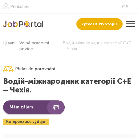
Přihlášeni
Vytvořit životopis
Hlavní
Volné pracovní
Водій-міжнародник категорії С+Е
pozice
– Чехія.
Přidat do porovnání
Водій-міжнародник категорії С+Е
– Чехія.
Mám zájem
Kompenzace výdajů