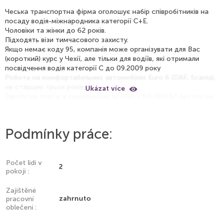
Чеська транспортна фірма оголошує набір співробітників на
посаду водія-міжнародника категорії C+E.
Чоловіки та жінки до 62 років.
Підходять візи тимчасового захисту.
Якщо немає коду 95, компанія може організувати для Вас
(короткий) курс у Чехії, але тільки для водіїв, які отримали
посвідчення водія категорії С до 09.2009 року
Робота на комфортабельних автомобілях Euro 6 (DAF, Scania),
не старших трьох років
Ukázat více
Заробітна плата: в середньому 52 000 – 60 000 Kč брутто на
місяць, залежить від стажу роботи в компанії.
Житло: оплачує роботодавець. Надається виключно для
працівників компанії.
Podmínky práce:
Соц. Пакет, пенсійне, медичне страхування тощо оплачує
роботодавець.
Офіційне працевлаштування з отримання ВНЖ у Чехії.
Є можливість оформлення пакета документів для отримання
Počet lidí v
2
pokoji :
робочої картки на 2 роки. (Робоча віза)
Допомагаємо при зміні роботодавця (трудові картки)
безкоштовно
Zajištěné
zahrnuto
pracovní
oblečení :