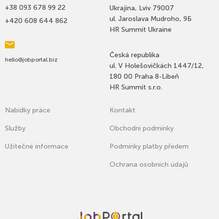
+38 093 678 99 22
Ukrajina, Lviv 79007
ul. Jaroslava Mudroho, 9Б
+420 608 644 862
HR Summit Ukraine
Česká republika
hello@jobportal.biz
ul. V Holešovičkách 1447/12,
180 00 Praha 8-Libeň
HR Summit s.r.o.
Nabídky práce
Kontakt
Služby
Оbchodní podmínky
Užitečné informace
Podmínky platby předem
Ochrana osobních údajů