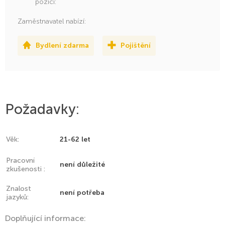
pozici:
Zaměstnavatel nabízí:
Bydlení zdarma
Pojištění
Požadavky:
Věk:
21-62 let
Pracovní
není důležité
zkušenosti :
Znalost
není potřeba
jazyků:
Doplňující informace: