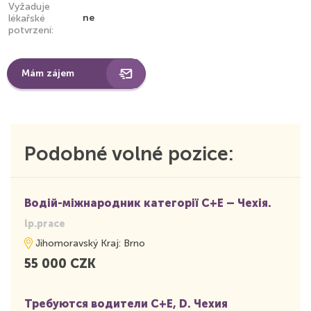
Vyžaduje
ne
lékařské
potvrzení:
Mám zájem
Podobné volné pozice:
Водій-міжнародник категорії С+Е – Чехія.
lp.prace
Jihomoravský Kraj: Brno
55 000 CZK
Требуются водители С+E, D. Чехия