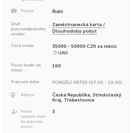
Pozice :
Řidič
Druh
Zaměstnanecká karta /
pracovněprávního
Dlouhodobý pobyt
vztahu:
Čistá mzda:
35000 - 50000 CZK za měsíc
UAH
Počet hodin za
160
měsíc :
Pracovní doba :
PONDĚLÍ-PÁTEK (07:00 - 19:00)
Česká Republika, Středočeský
Adresa:
Kraj, Třebestovice
3
Počet
volných míst
na pracovní
pozici: