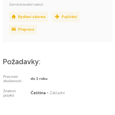
Zaměstnavatel nabízí:
Bydlení zdarma
Pojištění
Přeprava
Požadavky:
Pracovní
do 1 roku
zkušenosti :
Znalost
Čeština -
Základní
jazyků: