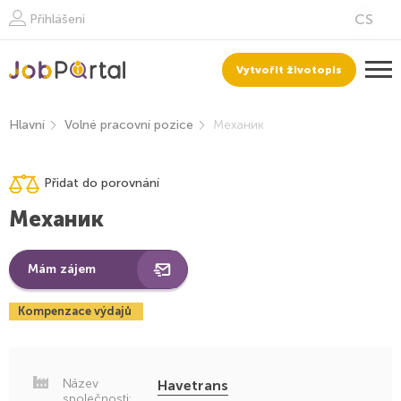
Přihlášeni
Vytvořit životopis
Hlavní
Volné pracovní pozice
Механик
Přidat do porovnání
Механик
Mám zájem
Kompenzace výdajů
Název
Havetrans
společnosti: