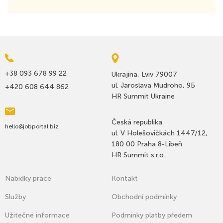
+38 093 678 99 22
Ukrajina, Lviv 79007
ul. Jaroslava Mudroho, 9Б
+420 608 644 862
HR Summit Ukraine
Česká republika
hello@jobportal.biz
ul. V Holešovičkách 1447/12,
180 00 Praha 8-Libeň
HR Summit s.r.o.
Nabídky práce
Kontakt
Služby
Оbchodní podmínky
Užitečné informace
Podmínky platby předem