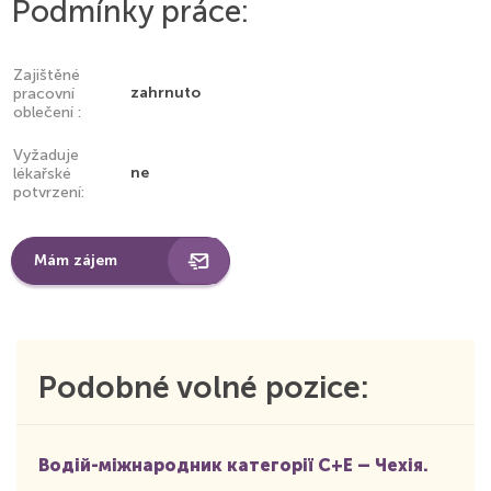
Podmínky práce:
Zajištěné
zahrnuto
pracovní
oblečení :
Vyžaduje
ne
lékařské
potvrzení:
Mám zájem
Podobné volné pozice:
Водій-міжнародник категорії С+Е – Чехія.