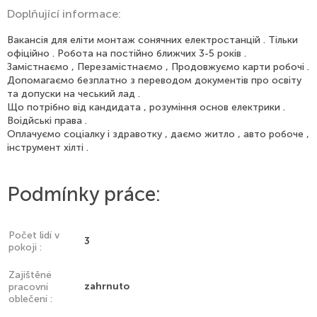
Doplňující informace:
Вакансія для еліти монтаж сонячних електростанцій . Тільки
офіційно . Робота на постійно ближчих 3-5 років .
Замістнаємо , Перезамістнаємо , Продовжуємо карти робочі .
Допомагаємо безплатно з переводом документів про освіту
та допуски на чеський лад .
Що потрібно від кандидата , розуміння основ електрики .
Воідйські права .
Оплачуємо соціалку і здравотку , даємо житло , авто робоче ,
інструмент хілті .
Podmínky práce:
Počet lidí v
3
pokoji :
Zajištěné
zahrnuto
pracovní
oblečení :