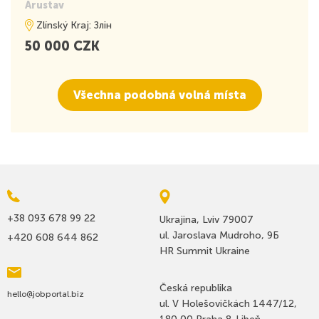
Arustav
Zlínský Kraj: Злін
50 000 CZK
Všechna podobná volná místa
+38 093 678 99 22
Ukrajina, Lviv 79007
ul. Jaroslava Mudroho, 9Б
+420 608 644 862
HR Summit Ukraine
Česká republika
hello@jobportal.biz
ul. V Holešovičkách 1447/12,