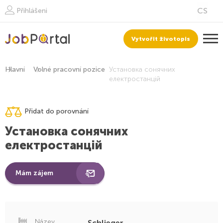
Přihlášeni
Vytvořit životopis
Hlavní
Volné pracovní pozice
Установка сонячних
електростанцій
Přidat do porovnání
Установка сонячних
електростанцій
Mám zájem
Název
Schlieger