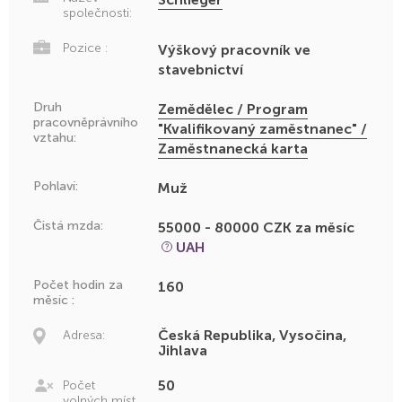
společnosti:
Pozice :
Výškový pracovník ve
stavebnictví
Druh
Zemědělec / Program
pracovněprávního
"Kvalifikovaný zaměstnanec" /
vztahu:
Zaměstnanecká karta
Pohlaví:
Muž
Čistá mzda:
55000 - 80000 CZK za měsíc
UAH
Počet hodin za
160
měsíc :
Česká Republika, Vysočina,
Adresa:
Jihlava
50
Počet
volných míst