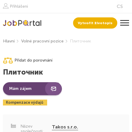
Přihlášeni
Vytvořit životopis
Hlavní
Volné pracovní pozice
Плиточник
Přidat do porovnání
Плиточник
Mám zájem
Kompenzace výdajů
Název
Takos s.r.o.
společnosti: