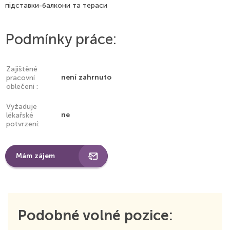
підставки-балкони та тераси
Podmínky práce:
Zajištěné
není zahrnuto
pracovní
oblečení :
Vyžaduje
ne
lékařské
potvrzení:
Mám zájem
Podobné volné pozice: