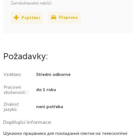
Zaměstnavatel nabízí:
Pojištění
Přeprava
Požadavky:
Vzdělání:
Střední odborné
Pracovní
do 1 roku
zkušenosti :
Znalost
není potřeba
jazyků:
Doplňující informace:
Шукаємо працівника для покладання плитки на телескопічні