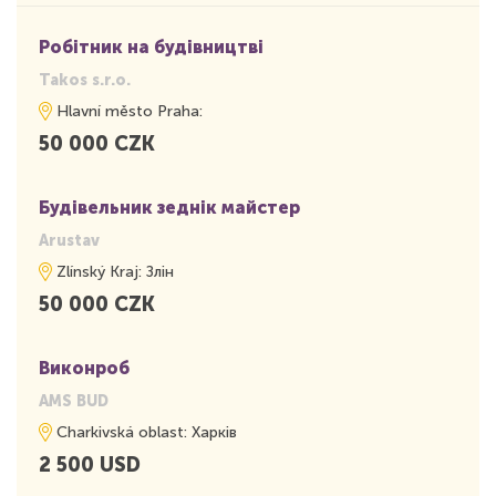
Робітник на будівництві
Takos s.r.o.
Hlavní město Praha:
50 000 CZK
Будівельник зеднік майстер
Arustav
Zlínský Kraj: Злін
50 000 CZK
Виконроб
AMS BUD
Charkivská oblast: Харків
2 500 USD