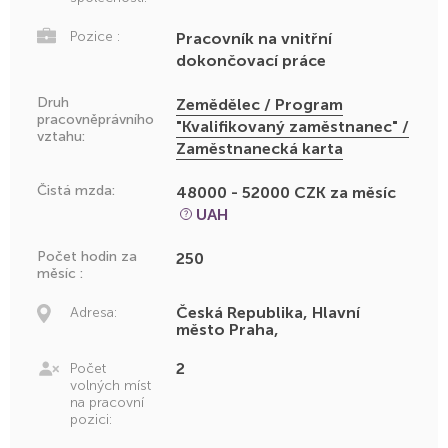
Pozice :
Pracovník na vnitřní
dokončovací práce
Druh
Zemědělec / Program
pracovněprávního
"Kvalifikovaný zaměstnanec" /
vztahu:
Zaměstnanecká karta
Čistá mzda:
48000 - 52000 CZK za měsíc
UAH
Počet hodin za
250
měsíc :
Česká Republika, Hlavní
Adresa:
město Praha,
2
Počet
volných míst
na pracovní
pozici: