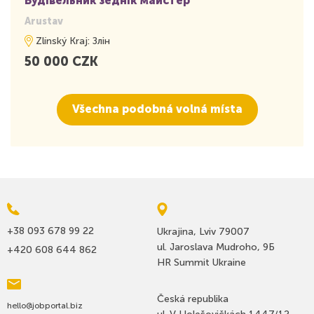
Будівельник зеднік майстер
Arustav
Zlínský Kraj: Злін
50 000 CZK
Všechna podobná volná místa
+38 093 678 99 22
Ukrajina, Lviv 79007
ul. Jaroslava Mudroho, 9Б
+420 608 644 862
HR Summit Ukraine
Česká republika
hello@jobportal.biz