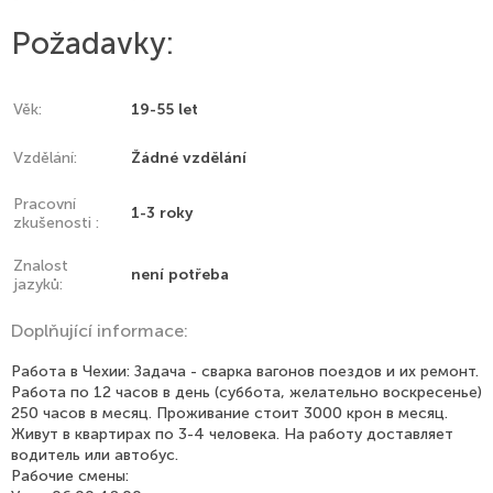
Авансы раз в неделю.
Ежемесячная выплата 10 числа.
Požadavky:
Работа в Лауни или Нимбурке.
Необходимые навыки:
-полуавтомат, CO2
-работать под высоким давлением
Věk:
19-55 let
-выполнять угловую сварку в три прохода (катет 9-10)
Стыковой шов за три прохода (корень, заполнитель, стыковой
Vzdělání:
Žádné vzdělání
шов)
Pracovní
ТЕЛЕГРАММА: ****
1-3 roky
zkušenosti :
WHATSAPP: ****
VIBER: ****
Znalost
není potřeba
jazyků:
Doplňující informace:
Работа в Чехии: Задача - сварка вагонов поездов и их ремонт.
Работа по 12 часов в день (суббота, желательно воскресенье)
250 часов в месяц. Проживание стоит 3000 крон в месяц.
Живут в квартирах по 3-4 человека. На работу доставляет
водитель или автобус.
Рабочие смены: