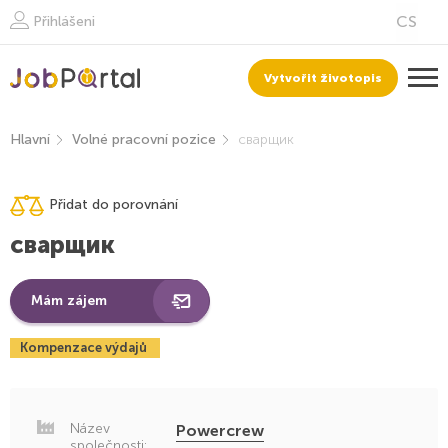
Přihlášeni
Vytvořit životopis
Hlavní
Volné pracovní pozice
сварщик
Přidat do porovnání
сварщик
Mám zájem
Kompenzace výdajů
Název
Powercrew
společnosti: