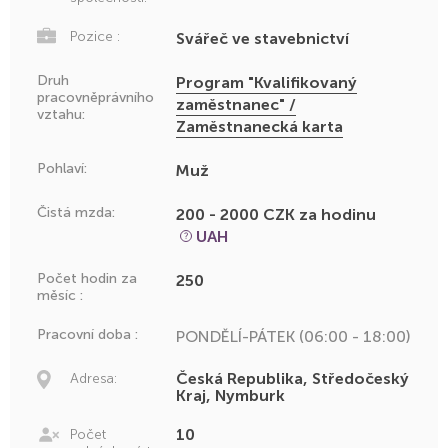
Pozice :
Svářeč ve stavebnictví
Druh
Program "Kvalifikovaný
pracovněprávního
zaměstnanec" /
vztahu:
Zaměstnanecká karta
Pohlaví:
Muž
Čistá mzda:
200 - 2000 CZK za hodinu
UAH
Počet hodin za
250
měsíc :
Pracovní doba :
PONDĚLÍ-PÁTEK (06:00 - 18:00)
Česká Republika, Středočeský
Adresa:
Kraj, Nymburk
10
Počet