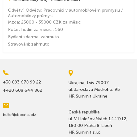
Odvětví: Odvětví: Pracovníci v automobilovém průmyslu /
Automobilový průmysl
Mzda: 25000 - 35000 CZK za měsíc
Počet hodin za měsíc : 160
Bydlení zdarma: zahrnuto
Stravování: zahrnuto
+38 093 678 99 22
Ukrajina, Lviv 79007
ul. Jaroslava Mudroho, 9Б
+420 608 644 862
HR Summit Ukraine
Česká republika
hello@jobportal.biz
ul. V Holešovičkách 1447/12,
180 00 Praha 8-Libeň
HR Summit s.r.o.