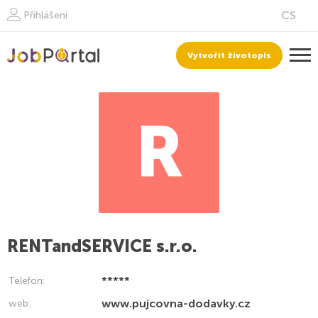
Přihlášeni
Vytvořit životopis
R
RENTandSERVICE s.r.o.
*****
Telefon:
www.pujcovna-dodavky.cz
web: