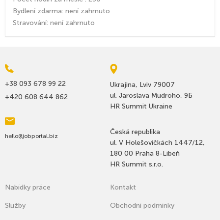
Bydlení zdarma: není zahrnuto
Stravování: není zahrnuto
+38 093 678 99 22
Ukrajina, Lviv 79007
ul. Jaroslava Mudroho, 9Б
+420 608 644 862
HR Summit Ukraine
Česká republika
hello@jobportal.biz
ul. V Holešovičkách 1447/12,
180 00 Praha 8-Libeň
HR Summit s.r.o.
Nabídky práce
Kontakt
Služby
Оbchodní podmínky