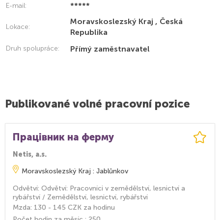
*****
E-mail:
Moravskoslezský Kraj , Česká
Lokace:
Republika
Druh spolupráce:
Přímý zaměstnavatel
Publikované volné pracovní pozice
Працівник на ферму
Netis, a.s.
Moravskoslezský Kraj : Jablůnkov
Odvětví: Odvětví: Pracovníci v zemědělství, lesnictví a
rybářství / Zemědělství, lesnictví, rybářství
Mzda: 130 - 145 CZK za hodinu
Počet hodin za měsíc : 250