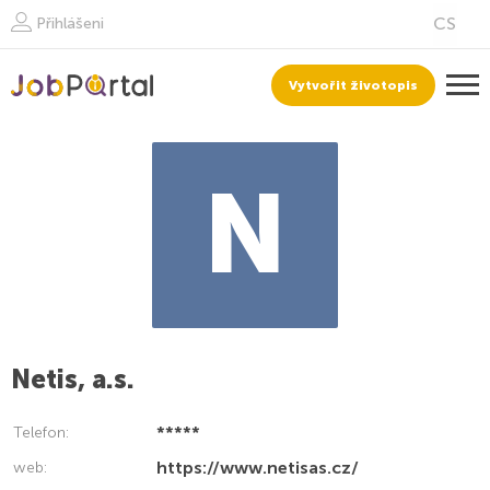
Přihlášeni
Vytvořit životopis
N
Netis, a.s.
*****
Telefon:
https://www.netisas.cz/
web: