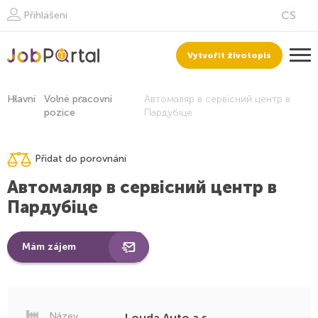
Přihlášeni
Vytvořit životopis
Hlavní
Volné pracovní
Автомаляр в сервісний центр в
pozice
Пардубіце
Přidat do porovnání
Автомаляр в сервісний центр в
Пардубіце
Mám zájem
Název
Louda Auto a.s.