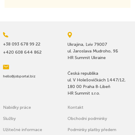
+38 093 678 99 22
Ukrajina, Lviv 79007
ul. Jaroslava Mudroho, 9Б
+420 608 644 862
HR Summit Ukraine
Česká republika
hello@jobportal.biz
ul. V Holešovičkách 1447/12,
180 00 Praha 8-Libeň
HR Summit s.r.o.
Nabídky práce
Kontakt
Služby
Оbchodní podmínky
Užitečné informace
Podmínky platby předem