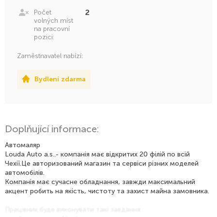
2
Počet
volných míst
na pracovní
pozici:
Zaměstnavatel nabízí:
Bydlení zdarma
Doplňující informace:
Автомаляр
Louda Auto a.s..- компанія має відкритих 20 філій по всій
Чехії.Це авторизований магазин та сервіси різних моделей
автомобілів.
Компанія має сучасне обладнання, завжди максимальний
акцент робить на якість, чистоту та захист майна замовника.
Працівник буде виконувати такі завдання :