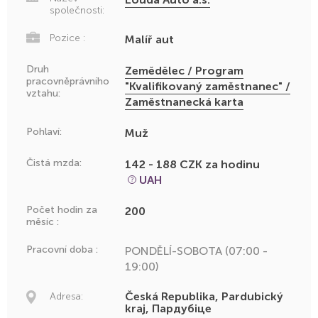
společnosti:
Pozice :
Malíř aut
Druh
Zemědělec / Program
pracovněprávního
"Kvalifikovaný zaměstnanec" /
vztahu:
Zaměstnanecká karta
Pohlaví:
Muž
Čistá mzda:
142 - 188 CZK za hodinu
UAH
Počet hodin za
200
měsíc :
Pracovní doba :
PONDĚLÍ-SOBOTA (07:00 -
19:00)
Česká Republika, Pardubický
Adresa:
kraj, Пардубіце