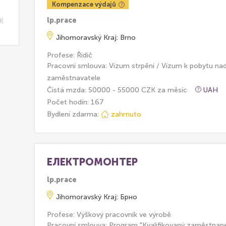
Kompenzace výdajů
lp.prace
K
Jihomoravský Kraj: Brno
Profese: Řidič
Pracovní smlouva: Vízum strpění / Vízum k pobytu na
zaměstnavatele
Čistá mzda: 50000 - 55000 CZK za měsíc
UAH
Počet hodin: 167
Bydlení zdarma:
zahrnuto
ЕЛЕКТРОМОНТЕР
lp.prace
Jihomoravský Kraj: Брно
Profese: Výškový pracovník ve výrobě
Pracovní smlouva: Program "Kvalifikovaný zaměstnan