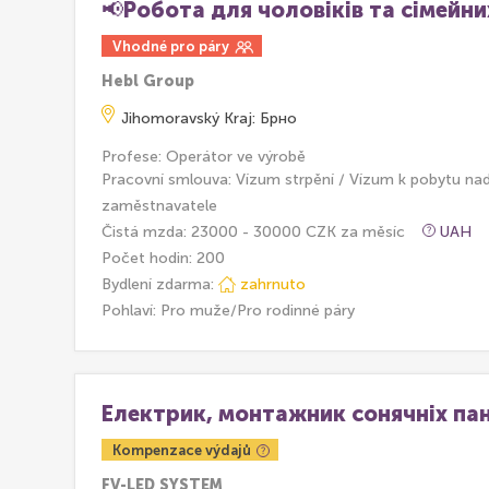
📢Робота для чоловіків та сімейних
Vhodné pro páry
Hebl Group
Jihomoravský Kraj: Брно
Profese: Operátor ve výrobě
Pracovní smlouva: Vízum strpění / Vízum k pobytu na
zaměstnavatele
Čistá mzda: 23000 - 30000 CZK za měsíc
UAH
Počet hodin: 200
Bydlení zdarma:
zahrnuto
Pohlaví: Pro muže/Pro rodinné páry
Електрик, монтажник сонячніх па
Kompenzace výdajů
FV-LED SYSTEM