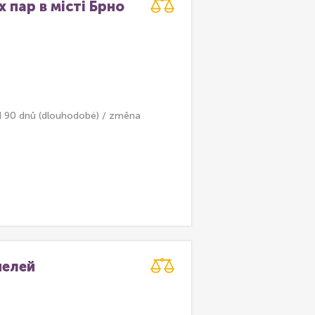
 пар в місті Брно
d 90 dnů (dlouhodobé) / změna
нелей