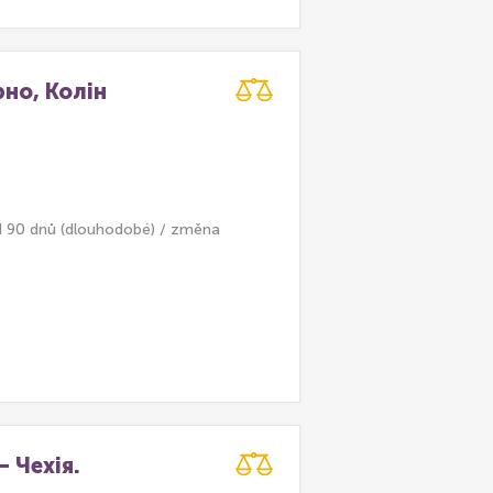
рно, Колін
d 90 dnů (dlouhodobé) / změna
 Чехія.