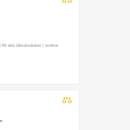
d 90 dnů (dlouhodobé) / změna
em