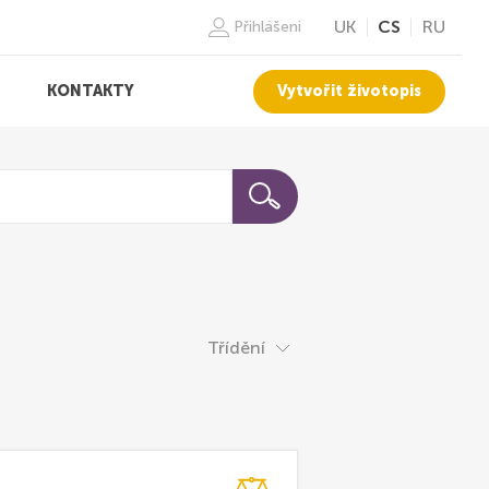
UK
CS
RU
Přihlášeni
Vytvořit životopis
KONTAKTY
Třídění