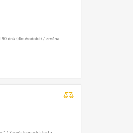
d 90 dnů (dlouhodobé) / změna
ec" / Zaměstnanecká karta