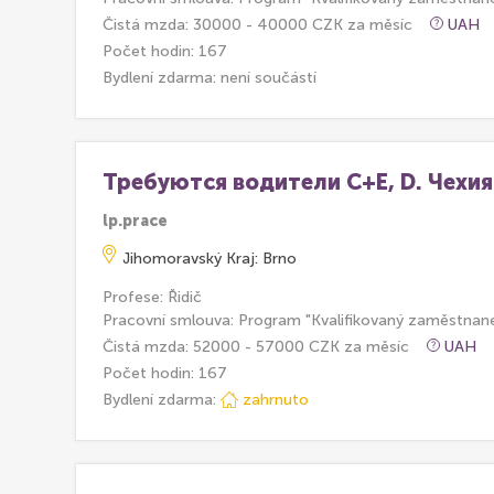
Čistá mzda: 30000 - 40000 CZK za měsíc
UAH
Počet hodin: 167
Bydlení zdarma:
není součástí
Требуются водители С+E, D. Чехия
lp.prace
Jihomoravský Kraj: Brno
Profese: Řidič
Pracovní smlouva: Program "Kvalifikovaný zaměstnan
Čistá mzda: 52000 - 57000 CZK za měsíc
UAH
Počet hodin: 167
Bydlení zdarma:
zahrnuto