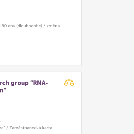
d 90 dnů (dlouhodobé) / změna
arch group “RNA-
on”
y
ec" / Zaměstnanecká karta