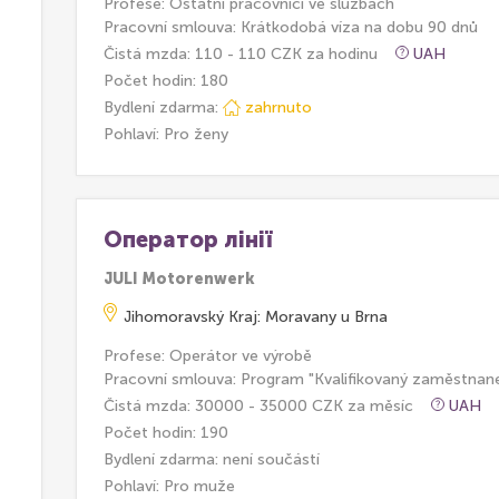
Profese: Ostatní pracovníci ve službach
Pracovní smlouva: Krátkodobá víza na dobu 90 dnů
Čistá mzda: 110 - 110 CZK za hodinu
UAH
Počet hodin: 180
Bydlení zdarma:
zahrnuto
Pohlaví: Pro ženy
Оператор лінії
JULI Motorenwerk
Jihomoravský Kraj: Moravany u Brna
Profese: Operátor ve výrobě
Pracovní smlouva: Program "Kvalifikovaný zaměstnan
Čistá mzda: 30000 - 35000 CZK za měsíc
UAH
Počet hodin: 190
Bydlení zdarma:
není součástí
Pohlaví: Pro muže