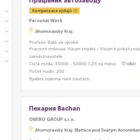
Працівник автозаводу
Kompenzace výdajů
Personal Work
Jihomoravský Kraj:
Profese: Balič ve výrobě
Pracovní smlouva: Vízum strpění / Vízum k pobytu na
zaměstnavatele
Čistá mzda: 45000 - 50000 CZK za měsíc
UAH
Počet hodin: 200
Bydlení zdarma:
není součástí
Пекарня Bachan
OWIRO GROUP s.r.o.
Jihomoravský Kraj: Blatnice pod Svatým Antonínk