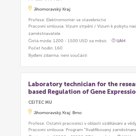
Jihomoravský Kraj:
Profese: Elektromontér ve stavebnictví
Pracovní smlouva: Vízum strpění / Vízum k pobytu na
zaměstnavatele
Čistá mzda: 1200 - 1500 USD za měsíc
UAH
Počet hodin: 160
Bydlení zdarma:
není součástí
Laboratory technician for the rese
based Regulation of Gene Expressi
CEITEC MU
Jihomoravský Kraj: Brno
Profese: Ostatní pracovníci v oblasti vzdělávání a věd
Pracovní smlouva: Program "Kvalifikovaný zaměstnan