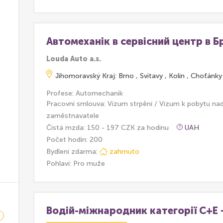
Автомеханік в сервісний центр в Б
Louda Auto a.s.
Jihomoravský Kraj: Brno , Svitavy , Kolín , Choťánky
Profese: Automechanik
Pracovní smlouva: Vízum strpění / Vízum k pobytu na
zaměstnavatele
Čistá mzda: 150 - 197 CZK za hodinu
UAH
Počet hodin: 200
Bydlení zdarma:
zahrnuto
Pohlaví: Pro muže
Водій-міжнародник категорії С+Е –