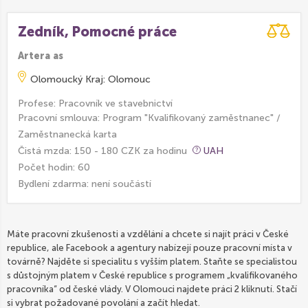
Zedník, Pomocné práce
Artera as
Olomoucký Kraj: Olomouc
Profese: Pracovník ve stavebnictví
Pracovní smlouva: Program "Kvalifikovaný zaměstnanec" /
Zaměstnanecká karta
Čistá mzda: 150 - 180 CZK za hodinu
UAH
Počet hodin: 60
Bydlení zdarma:
není součástí
Máte pracovní zkušenosti a vzdělání a chcete si najít práci v České
republice, ale Facebook a agentury nabízejí pouze pracovní místa v
továrně? Najděte si specialitu s vyšším platem. Staňte se specialistou
s důstojným platem v České republice s programem „kvalifikovaného
pracovníka“ od české vlády. V Olomouci najdete práci 2 kliknutí. Stačí
si vybrat požadované povolání a začít hledat.