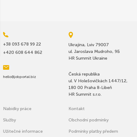
+38 093 678 99 22
Ukrajina, Lviv 79007
ul. Jaroslava Mudroho, 9Б
+420 608 644 862
HR Summit Ukraine
Česká republika
hello@jobportal.biz
ul. V Holešovičkách 1447/12,
180 00 Praha 8-Libeň
HR Summit s.r.o.
Nabídky práce
Kontakt
Služby
Оbchodní podmínky
Užitečné informace
Podmínky platby předem