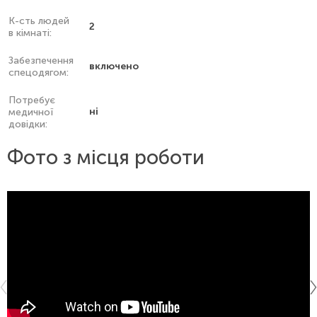
К-сть людей
2
в кімнаті:
Забезпечення
включено
спецодягом:
Потребує
ні
медичної
довідки:
Фото з місця роботи