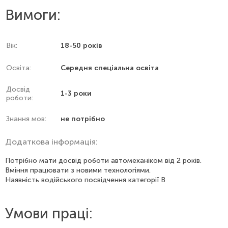
виробником автомобіля
Вимоги:
- ремонт ручної та автоматичної коробки передач, ремонт
гальмівної системи
- модернізацію оригінальних аксесуарів, наприклад,
буксирного обладнання
Вік:
18-50 років
- замір та регулювання геометрії автомобіля на приладі Hunter
- ремонт системи автокондиціонування
Освіта:
Середня спеціальна освіта
- робота з діагностичним обладнанням ODIS
Досвід
Працедавець не забезпечує житлом, але надає грошову
1-3 роки
роботи:
компенсацію:
8000 крон/міс брутто (за межами Праги)
Знання мов:
не потрібно
12000 крон/міс брутто (у межах Праги)
Додаткова інформація:
Потрібно мати досвід роботи автомеханіком від 2 років.
Вміння працювати з новими технологіями.
Наявність водійського посвідчення категорії В
Умови праці: