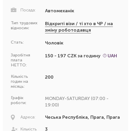
Посада:
Автомеханік
Тип трудових
Відкриті візи / ті хто в ЧР / на
відносин:
зміну роботодавця
Стать:
Чоловік
Заробітня
150 - 197 CZK за годину
UAH
плата
НЕТТО:
Кількість
200
годин на
місяць:
Графік
MONDAY-SATURDAY (07:00 -
роботи:
19:00)
Чеська Республіка, Прага, Прага
Адреса:
3
Кількість