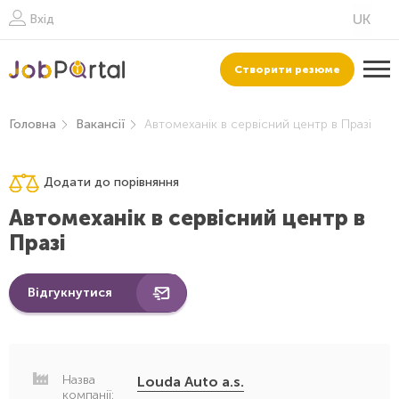
Вхід
Створити резюме
Головна
Вакансії
Автомеханік в сервісний центр в Празі
Додати до порівняння
Автомеханік в сервісний центр в
Празі
Відгукнутися
Назва
Louda Auto a.s.
компанії: