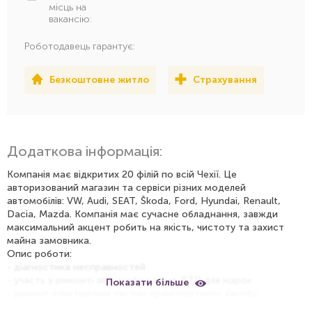
місць на
вакансію:
Роботодавець гарантує:
Безкоштовне житло
Страхування
Додаткова інформація:
Компанія має відкритих 20 філій по всій Чехії. Це
авторизований магазин та сервіси різних моделей
автомобілів: VW, Audi, SEAT, Škoda, Ford, Hyundai, Renault,
Dacia, Mazda. Компанія має сучасне обладнання, завжди
максимальний акцент робить на якість, чистоту та захист
майна замовника.
Опис роботи:
- діагностика несправностей
- участь у ремонті автомобілів після ДТП для марок
Показати більше
- ремонт електричних частин транспортного засобу
- ремонт двигуна, сервісні перевірки які є прописані