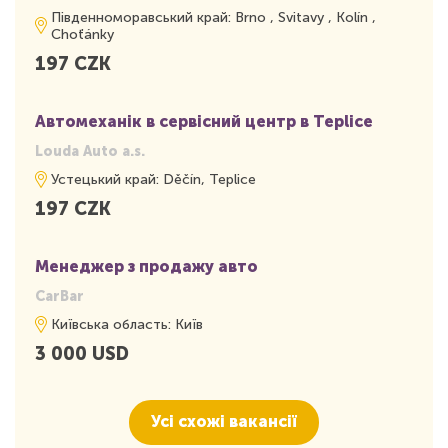
Південноморавський край: Brno , Svitavy , Kolín ,
Choťánky
197 CZK
Автомеханік в сервісний центр в Teplice
Louda Auto a.s.
Устецький край: Děčín, Teplice
197 CZK
Менеджер з продажу авто
CarBar
Київська область: Київ
3 000 USD
Усі схожі вакансії