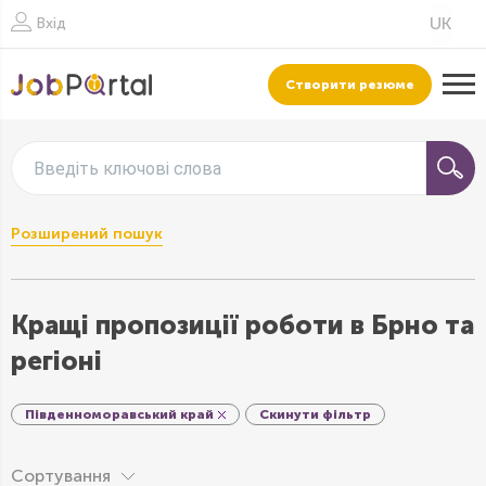
Вхід
Створити резюме
Введіть ключові слова
Розширений пошук
Кращі пропозиції роботи в Брно та
регіоні
Південноморавський край
Скинути фільтр
Сортування