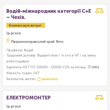
Водій-міжнародник категорії С+Е
– Чехія.
Компенсація витрат
lp.prace
Південноморавський край: Brno
Професія: Водій
Трудовий договір: Відкриті візи / ті хто в ЧР / на зміну
роботодавця
Зарплата НЕТТО: 50000 - 55000 CZK за місяць
UAH
Кількість годин: 167
Безплатне житло:
включено
ЕЛЕКТРОМОНТЕР
lp.prace