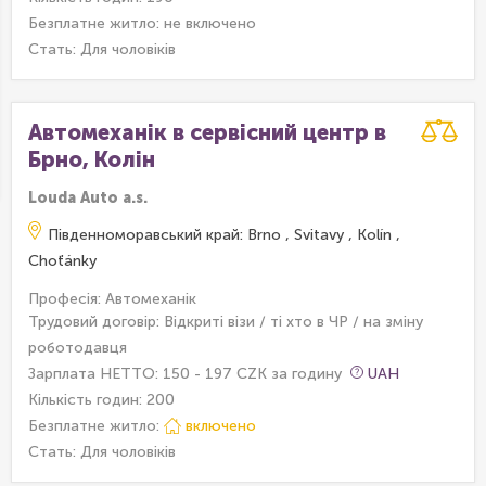
Безплатне житло:
не включено
Стать: Для чоловіків
Автомеханік в сервісний центр в
Брно, Колін
Louda Auto a.s.
Південноморавський край: Brno , Svitavy , Kolín ,
Choťánky
Професія: Автомеханік
Трудовий договір: Відкриті візи / ті хто в ЧР / на зміну
роботодавця
Зарплата НЕТТО: 150 - 197 CZK за годину
UAH
Кількість годин: 200
Безплатне житло:
включено
Стать: Для чоловіків