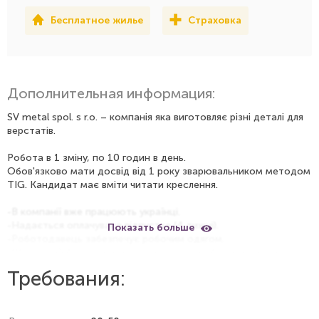
Бесплатное жилье
Страховка
Дополнительная информация:
SV metal spol. s r.o. – компанія яка виготовляє різні деталі для
верстатів.
Робота в 1 зміну, по 10 годин в день.
Обов'язково мати досвід від 1 року зварювальником методом
TIG. Кандидат має вміти читати креслення.
-В компанії вже працюють українці.
-Надається оплачувана відпустка (4 тижні).
Показать больше
-Роботодавець забезпечує робочим одягом.
-Щоденний бонус при умові виконання роботи протягом
всього робочого часу 200, 300, 400 крон/день.
Требования:
-Бонус за якість до 4000 крон / місяць
-Житло перші 3 місяці безкоштовно, потім 100 крон на ніч