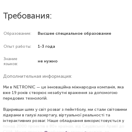
Требования:
Образование:
Высшее специальное образование
Опыт работы:
1-3 года
Знание
не нужно
языков:
Дополнительная информация:
Ми в NETRONIC — це інноваційна міжнародна компанія, яка
вже 19 років створює незабутні враження за допомогою
передових технологій.
Відкривши шлях у світ розваг з пейнтболу, ми стали світовими
лідерами в галузі лазертагу, віртуальної реальності та
інтерактивних розваг. Наше обладнання використовується у
понад 2000 проектів в 80+ країнах, від Саудівської Аравії до
США. Ми не просто виробники, а творці всесвітів, де